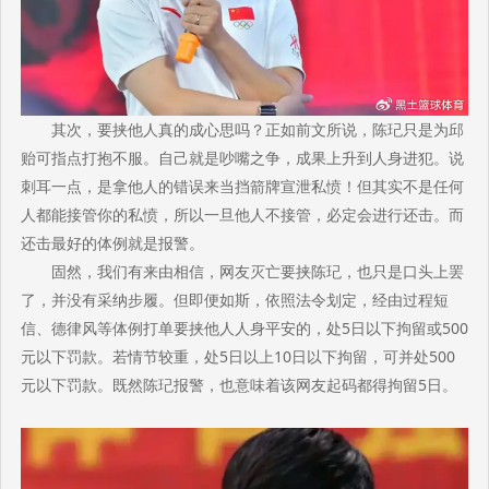
其次，要挟他人真的成心思吗？正如前文所说，陈玘只是为邱
贻可指点打抱不服。自己就是吵嘴之争，成果上升到人身进犯。说
刺耳一点，是拿他人的错误来当挡箭牌宣泄私愤！但其实不是任何
人都能接管你的私愤，所以一旦他人不接管，必定会进行还击。而
还击最好的体例就是报警。
固然，我们有来由相信，网友灭亡要挟陈玘，也只是口头上罢
了，并没有采纳步履。但即便如斯，依照法令划定，经由过程短
信、德律风等体例打单要挟他人人身平安的，处5日以下拘留或500
元以下罚款。若情节较重，处5日以上10日以下拘留，可并处500
元以下罚款。既然陈玘报警，也意味着该网友起码都得拘留5日。