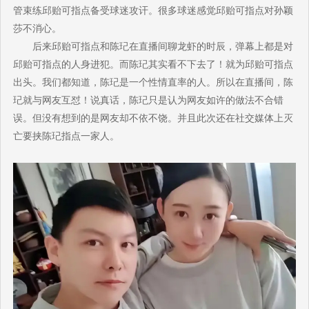
管束练邱贻可指点备受球迷攻讦。很多球迷感觉邱贻可指点对孙颖
莎不消心。
后来邱贻可指点和陈玘在直播间聊龙虾的时辰，弹幕上都是对
邱贻可指点的人身进犯。而陈玘其实看不下去了！就为邱贻可指点
出头。我们都知道，陈玘是一个性情直率的人。所以在直播间，陈
玘就与网友互怼！说真话，陈玘只是认为网友如许的做法不合错
误。但没有想到的是网友却不依不饶。并且此次还在社交媒体上灭
亡要挟陈玘指点一家人。