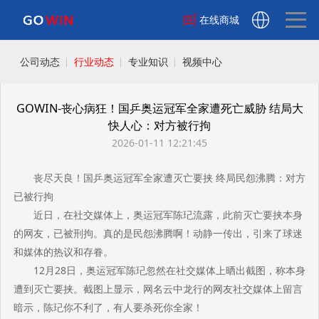
在线商城
公司动态
行业动态
专业知识
视频中心
GOWIN-丧心病狂！国乒奥运冠军全家遭死亡威胁 结局大
快人心：对方被行拘
2026-01-11 12:21:45
丧尽天良！国乒奥运冠军全家遭灭亡要挟 终局民怨沸腾：对方
已被行拘
近日，在社交媒体上，奥运冠军陈玘流露，此前灭亡要挟本身
的网友，已被刑拘。真的是民怨沸腾啊！动静一传出，引来了球迷
和媒体的热议和存眷。
12月28日，奥运冠军陈玘忽然在社交媒体上晒出截图，称本身
遭到灭亡要挟。截图上显示，网名云中龙行的网友社交媒体上留言
暗示，陈玘你不利了，有人要杀死你全家！