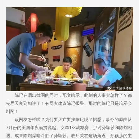
陈玘在晒出截图的同时，配文暗示，此刻的人事实怎样了？都
丧尽天良到如许了！有网友建议陈玘报警。那时的陈玘只是暗示会
斟酌！
该网友怎样啦？为何要灭亡要挟陈玘呢？据悉，事务的原由从
7月份的美国年夜满贯说起。女单1/8裁减赛，那时孙颖莎和陈熠相
遇。成果陈熠爆暗斗胜了孙颖莎。赛后关在这场角逐，孙颖莎的主