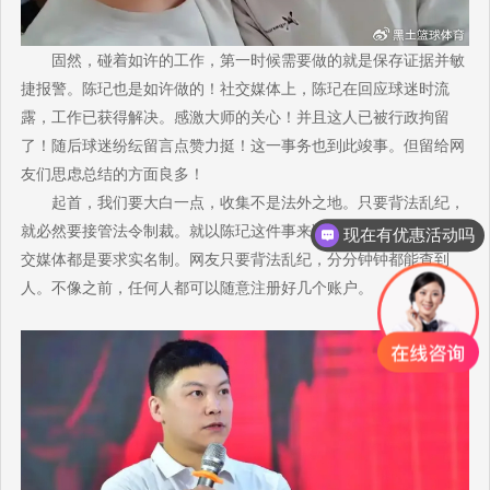
固然，碰着如许的工作，第一时候需要做的就是保存证据并敏
捷报警。陈玘也是如许做的！社交媒体上，陈玘在回应球迷时流
露，工作已获得解决。感激大师的关心！并且这人已被行政拘留
了！随后球迷纷纭留言点赞力挺！这一事务也到此竣事。但留给网
友们思虑总结的方面良多！
起首，我们要大白一点，收集不是法外之地。只要背法乱纪，
就必然要接管法令制裁。就以陈玘这件事来讲，固然是网名，但社
现在有优惠活动吗
交媒体都是要求实名制。网友只要背法乱纪，分分钟钟都能查到
人。不像之前，任何人都可以随意注册好几个账户。