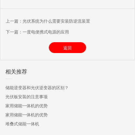
上一篇：
光伏系统为什么需要安装防逆流装置
下一篇：
一度电便携式电源的应用
返回
相关推荐
储能逆变器和光伏逆变器的区别？
光伏板安装的注意事项
家用储能一体机的优势
家用储能一体机的优势
堆叠式储能一体机