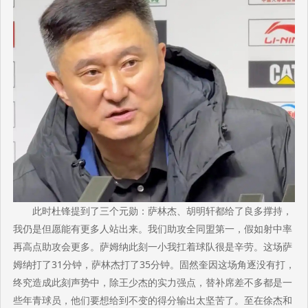
此时杜锋提到了三个元勋：萨林杰、胡明轩都给了良多撑持，
我仍是但愿能有更多人站出来。我们助攻全同盟第一，假如射中率
再高点助攻会更多。萨姆纳此刻一小我扛着球队很是辛劳。这场萨
姆纳打了31分钟，萨林杰打了35分钟。固然奎因这场角逐没有打，
终究造成此刻声势中，除王少杰的实力强点，替补席差不多都是一
些年青球员，他们要想给到不变的得分输出太坚苦了。至在徐杰和