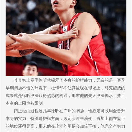
其其实上赛季徐昕就揭示了本身的护框能力，无奈的是，赛季
早期阐扬不错的环境下，杜锋却不让其呈现在球场上，终究酿成的
成果就是徐昕没法取得熬炼的机遇，那末他的先天没法揭示，并且
本身的上限也被限制。
归正经由过程这几年徐昕在广州的阐扬，他必定可以周全晋升
本身的实力。特殊是护框方面，必定会迎来演变。再加上他在篮下
的地位还很是高，那末他在攻守的阐扬会加倍平衡，他完全有实力