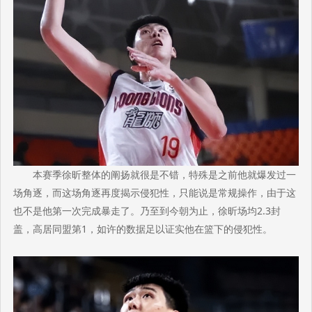
本赛季徐昕整体的阐扬就很是不错，特殊是之前他就爆发过一
场角逐，而这场角逐再度揭示侵犯性，只能说是常规操作，由于这
也不是他第一次完成暴走了。乃至到今朝为止，徐昕场均2.3封
盖，高居同盟第1，如许的数据足以证实他在篮下的侵犯性。