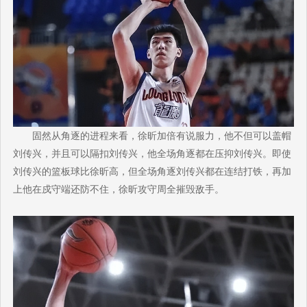
固然从角逐的进程来看，徐昕加倍有说服力，他不但可以盖帽
刘传兴，并且可以隔扣刘传兴，他全场角逐都在压抑刘传兴。即使
刘传兴的篮板球比徐昕高，但全场角逐刘传兴都在连结打铁，再加
上他在戍守端还防不住，徐昕攻守周全摧毁敌手。