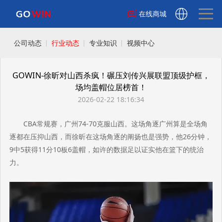
在线商城
公司动态
行业动态
专业知识
视频中心
GOWIN-徐昕对山西杀疯！碾压刘传兴展联盟顶级护框，
场均盖帽位居榜首！
2026-02-22 18:16:34
CBA常规赛，广州74-70克服山西。这场角逐广州算是全场角
逐都在压抑山西，而徐昕在这场角逐的阐扬也是强势，他26分钟，
9中5获得11分10板6盖帽，如许的数据足以证实他在篮下的统治
力。